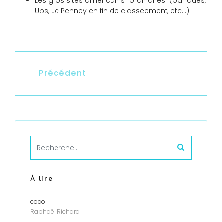
Les gros sites américains "ordinaires" (banques,
Ups, Jc Penney en fin de classeement, etc...)
Précédent
À lire
coco
Raphaël Richard