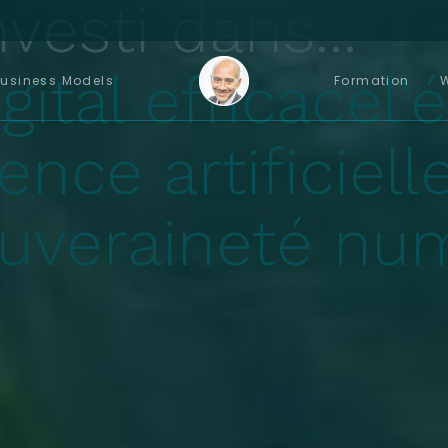
vesti dans...
gital efficace
l'
usiness Models
Formation
gence artificiell
ouveraineté nu