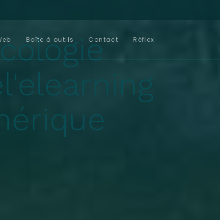
écologie
Web
Boîte à outils
Contact
Réflex
e
l'elearning
mérique