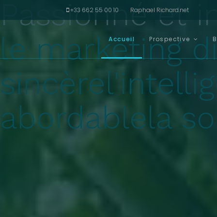
Passionné et in
+33 662 55 00 10
Raphael Richard.net
le marketing di
Accueil
Prospective
B
sincère
l'intelli
abordable
la s